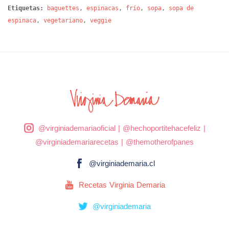
Etiquetas:
baguettes
,
espinacas
,
frío
,
sopa
,
sopa de
espinaca
,
vegetariano
,
veggie
@virginiademariaoficial
|
@hechoportitehacefeliz
|
@virginiademariarecetas
|
@themotherofpanes
@virginiademaria.cl
Recetas Virginia Demaria
@virginiademaria