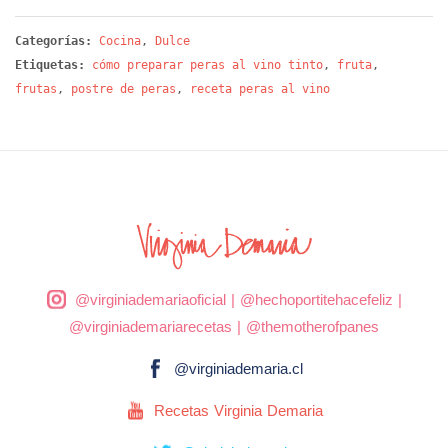
Categorías:
Cocina
,
Dulce
Etiquetas:
cómo preparar peras al vino tinto
,
fruta
,
frutas
,
postre de peras
,
receta peras al vino
@virginiademariaoficial
|
@hechoportitehacefeliz
|
@virginiademariarecetas
|
@themotherofpanes
@virginiademaria.cl
Recetas Virginia Demaria