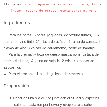
Etiquetas:
cómo preparar peras al vino tinto
,
fruta
,
frutas
,
postre de peras
,
receta peras al vino
Ingredientes:
→
Para las peras:
6 peras pequeñas, de textura firmes, 2 1/2
tazas de vino tinto, 3/4 taza de azúcar, 1 rama de canela, 2
clavos de olor, 3 vainas de cardamomo, zeste de naranja.
→
Para la crema:
¾ taza de queso mascarpone, ½ taza de
crema de leche, ½ vaina de vainilla, 2 cdas colmadas de
azúcar flor.
→
Para el crocante:
1 pte de galletas de amaretto.
Preparación:
Poner en una olla el vino junto con el azúcar y especias,
calentar hasta romper hervor y evaporar el alcohol,