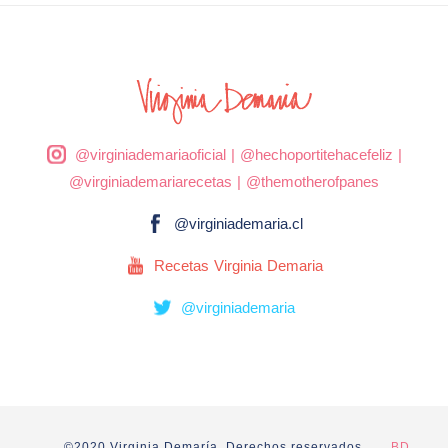
@virginiademariaoficial
|
@hechoportitehacefeliz
|
@virginiademariarecetas
|
@themotherofpanes
@virginiademaria.cl
Recetas Virginia Demaria
@virginiademaria
©2020 Virginia Demaría. Derechos reservados.
BD