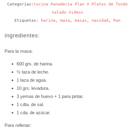
Categorías:
Cocina
Panadería
Plan V
Platos de fondo
Salado
Videos
Etiquetas:
harina
,
masa
,
masas
,
navidad
,
Pan
Ingredientes:
Para la masa:
600 grs. de harina.
½ taza de leche.
1 taza de agua.
10 grs. levadura.
3 yemas de huevo + 1 para pintar.
1 cdta. de sal.
1 cda. de azúcar.
Para rellenar: