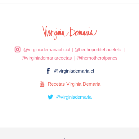
@virginiademariaoficial
|
@hechoportitehacefeliz
|
@virginiademariarecetas
|
@themotherofpanes
@virginiademaria.cl
Recetas Virginia Demaria
@virginiademaria