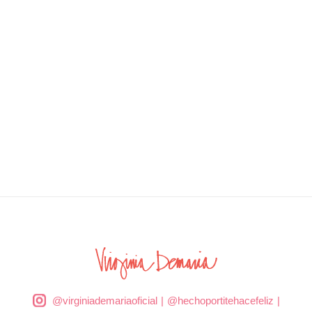
@virginiademariaoficial
|
@hechoportitehacefeliz
|