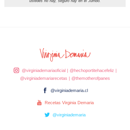
ustedes no hay, seguro hay en el Jumbo.
@virginiademariaoficial
|
@hechoportitehacefeliz
|
@virginiademariarecetas
|
@themotherofpanes
@virginiademaria.cl
Recetas Virginia Demaria
@virginiademaria