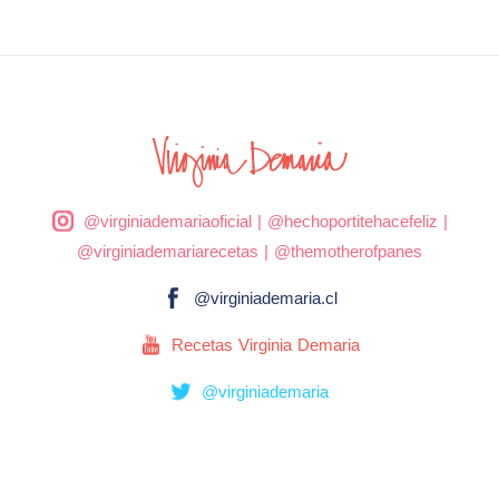
@virginiademariaoficial
|
@hechoportitehacefeliz
|
@virginiademariarecetas
|
@themotherofpanes
@virginiademaria.cl
Recetas Virginia Demaria
@virginiademaria