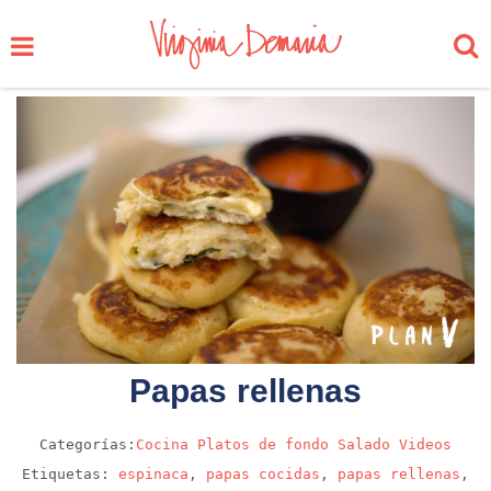
Papas rellenas
Categorías:
Cocina
Platos de fondo
Salado
Videos
Etiquetas:
espinaca
,
papas cocidas
,
papas rellenas
,