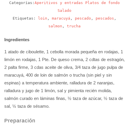
Categorías:
Aperitivos y entradas
Platos de fondo
Salado
Etiquetas:
loin
,
maracuyá
,
pescado
,
pescados
,
salmon
,
trucha
Ingredientes
1 atado de ciboulette, 1 cebolla morada pequeña en rodajas, 1
limón en rodajas, 1 Pte. De queso crema, 2 cdtas de estragón,
2 palta firme, 3 cdas aceite de oliva, 3/4 taza de jugo pulpa de
maracuyá, 400 de loin de salmón o trucha (sin piel y sin
espinas) a temperatura ambiente, ralladura de 2 naranjas,
ralladura y jugo de 1 limón, sal y pimienta recién molida,
salmón curado en láminas finas, ½ taza de azúcar, ½ taza de
sal, ½ taza de sésamo.
Preparación