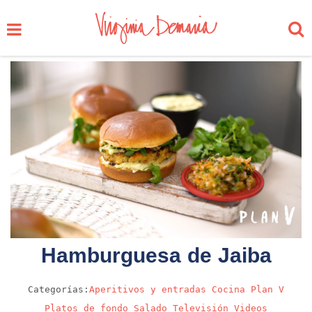
Hamburguesa de Jaiba
Categorías:
Aperitivos y entradas
Cocina
Plan V
Platos de fondo
Salado
Televisión
Videos