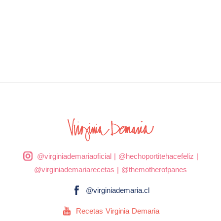
@virginiademariaoficial
|
@hechoportitehacefeliz
|
@virginiademariarecetas
|
@themotherofpanes
@virginiademaria.cl
Recetas Virginia Demaria