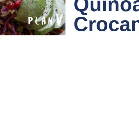
Quino
Croca