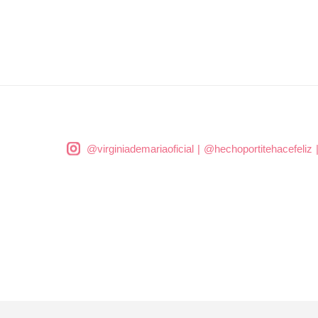
@virginiademariaoficial
|
@hechoportitehacefeliz