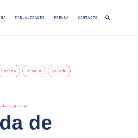
INA
MANUALIDADES
PRENSA
CONTACTO
Cocina
Plan V
Salado
adas
,
quinoa
da de