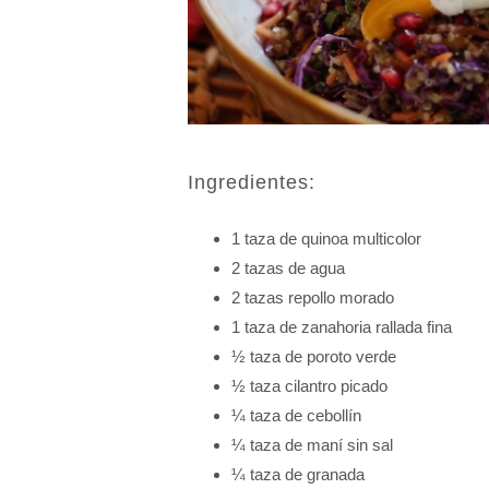
Ingredientes:
1 taza de quinoa multicolor
2 tazas de agua
2 tazas repollo morado
1 taza de zanahoria rallada fina
½ taza de poroto verde
½ taza cilantro picado
¼ taza de cebollín
¼ taza de maní sin sal
¼ taza de granada