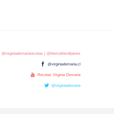
|
@virginiademariarecetas
|
@themotherofpanes
@virginiademaria.cl
Recetas Virginia Demaria
@virginiademaria