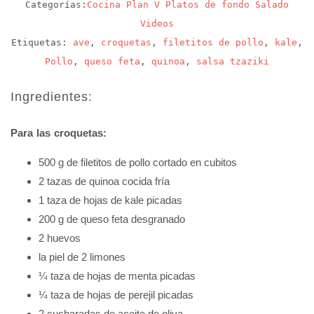
Categorías:
Cocina
Plan V
Platos de fondo
Salado
Videos
Etiquetas:
ave
,
croquetas
,
filetitos de pollo
,
kale
,
Pollo
,
queso feta
,
quinoa
,
salsa tzaziki
Ingredientes:
Para las croquetas:
500 g de filetitos de pollo cortado en cubitos
2 tazas de quinoa cocida fría
1 taza de hojas de kale picadas
200 g de queso feta desgranado
2 huevos
la piel de 2 limones
¼ taza de hojas de menta picadas
¼ taza de hojas de perejil picadas
2 cucharadas de aceite de oliva