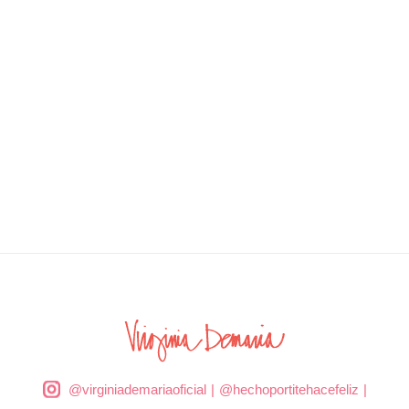
@virginiademariaoficial
|
@hechoportitehacefeliz
|