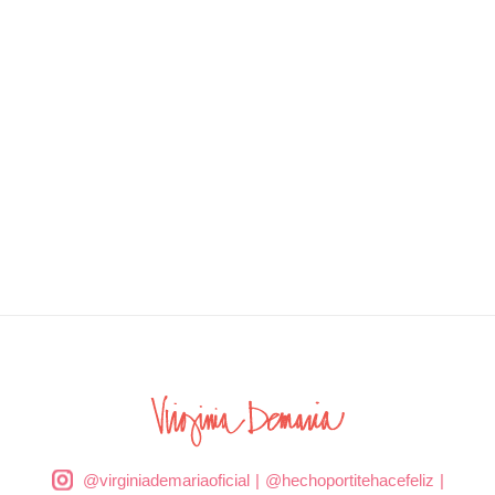
@virginiademariaoficial
|
@hechoportitehacefeliz
|