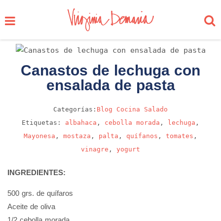
Canastos de lechuga con
ensalada de pasta
Categorías:
Blog
Cocina
Salado
Etiquetas:
albahaca
,
cebolla morada
,
lechuga
,
Mayonesa
,
mostaza
,
palta
,
quífanos
,
tomates
,
vinagre
,
yogurt
INGREDIENTES:
500 grs. de quífaros
Aceite de oliva
1/2 cebolla morada