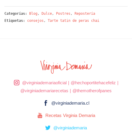
Categorías:
Blog
,
Dulce
,
Postres
,
Repostería
Etiquetas:
consejos
,
Tarte tatin de peras chai
@virginiademariaoficial
|
@hechoportitehacefeliz
|
@virginiademariarecetas
|
@themotherofpanes
@virginiademaria.cl
Recetas Virginia Demaria
@virginiademaria