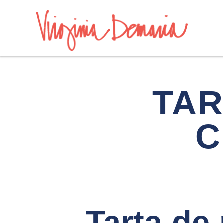
TAR
C
Tarta de