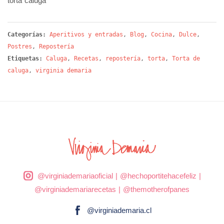
torta caluga
Categorías:
Aperitivos y entradas
,
Blog
,
Cocina
,
Dulce
,
Postres
,
Repostería
Etiquetas:
Caluga
,
Recetas
,
repostería
,
torta
,
Torta de
caluga
,
virginia demaria
@virginiademariaoficial
|
@hechoportitehacefeliz
|
@virginiademariarecetas
|
@themotherofpanes
@virginiademaria.cl