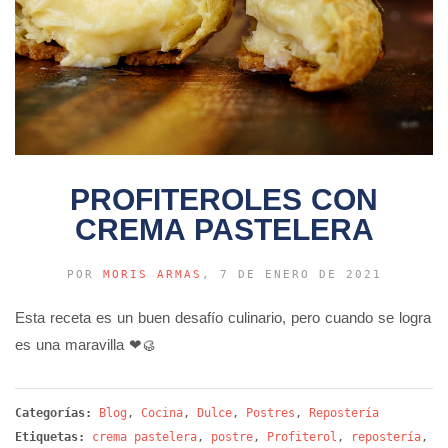
PROFITEROLES CON
CREMA PASTELERA
POR
MORIS ARMAS
, 7 DE ENERO DE 2021
Esta receta es un buen desafío culinario, pero cuando se logra
es una maravilla ❤🥮
Categorías:
Blog
,
Cocina
,
Dulce
,
Postres
,
Repostería
Etiquetas:
crema pastelera
,
postre
,
Profiterol
,
repostería
,