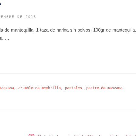
IEMBRE DE 2015
da de mantequilla, 1 taza de harina sin polvos, 100gr de mantequil
os, …
manzana
,
crumble de membrillo
,
pasteles
,
postre de manzana