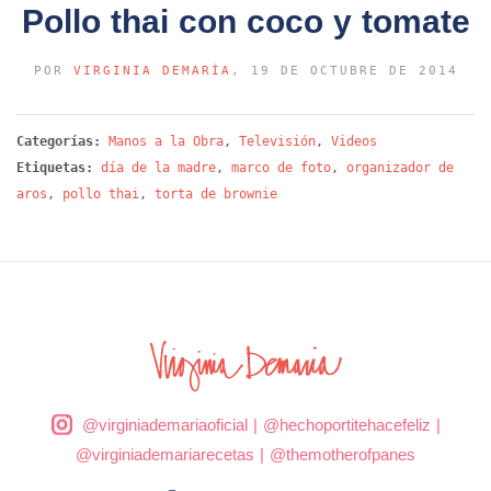
Pollo thai con coco y tomate
POR
VIRGINIA DEMARÍA
, 19 DE OCTUBRE DE 2014
Categorías:
Manos a la Obra
,
Televisión
,
Videos
Etiquetas:
día de la madre
,
marco de foto
,
organizador de
aros
,
pollo thai
,
torta de brownie
@virginiademariaoficial
|
@hechoportitehacefeliz
|
@virginiademariarecetas
|
@themotherofpanes