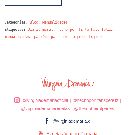
Categorías:
Blog
,
Manualidades
Etiquetas:
Diario mural
,
hecho por ti te hace feliz
,
manualidades
,
patrón
,
patrones
,
tejido
,
tejidos
@virginiademariaoficial
|
@hechoportitehacefeliz
|
@virginiademariarecetas
|
@themotherofpanes
@virginiademaria.cl
Recetas Virginia Demaria