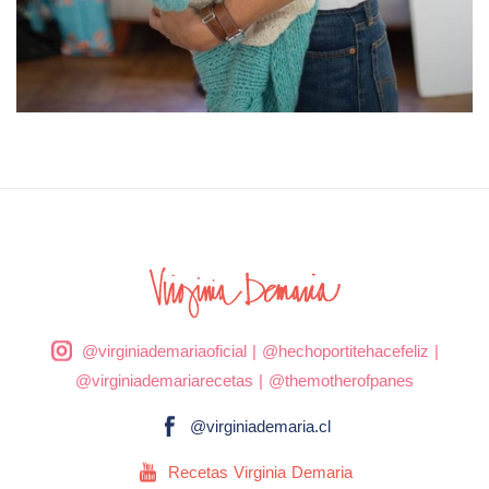
@virginiademariaoficial
|
@hechoportitehacefeliz
|
@virginiademariarecetas
|
@themotherofpanes
@virginiademaria.cl
Recetas Virginia Demaria