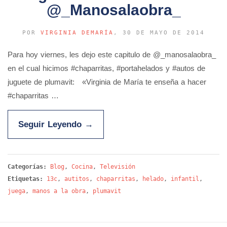
@_Manosalaobra_
POR
VIRGINIA DEMARÍA
, 30 DE MAYO DE 2014
Para hoy viernes, les dejo este capitulo de @_manosalaobra_
en el cual hicimos #chaparritas, #portahelados y #autos de
juguete de plumavit: «Virginia de María te enseña a hacer
#chaparritas …
Seguir Leyendo
→
Categorías:
Blog
,
Cocina
,
Televisión
Etiquetas:
13c
,
autitos
,
chaparritas
,
helado
,
infantil
,
juega
,
manos a la obra
,
plumavit