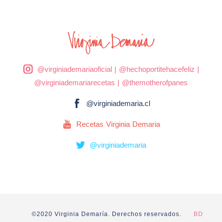
@virginiademariaoficial
|
@hechoportitehacefeliz
|
@virginiademariarecetas
|
@themotherofpanes
@virginiademaria.cl
Recetas Virginia Demaria
@virginiademaria
©2020 Virginia Demaría. Derechos reservados.
BD