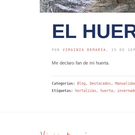
EL HUE
POR
VIRGINIA DEMARÍA
, 25 DE SE
Me declaro fan de mi huerta.
Categorías:
Blog
,
Destacados
,
Manualida
Etiquetas:
hortalizas
,
huerta
,
invernad