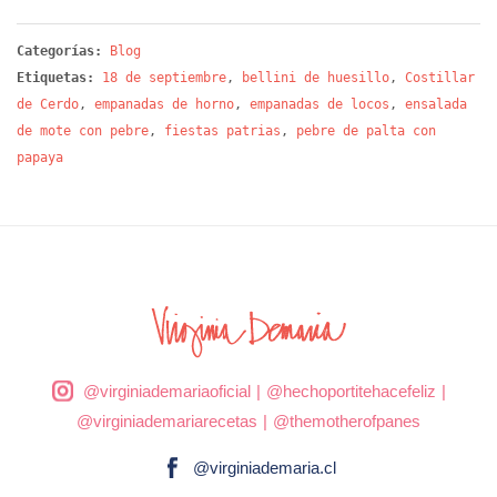
Categorías:
Blog
Etiquetas:
18 de septiembre
,
bellini de huesillo
,
Costillar
de Cerdo
,
empanadas de horno
,
empanadas de locos
,
ensalada
de mote con pebre
,
fiestas patrias
,
pebre de palta con
papaya
@virginiademariaoficial
|
@hechoportitehacefeliz
|
@virginiademariarecetas
|
@themotherofpanes
@virginiademaria.cl