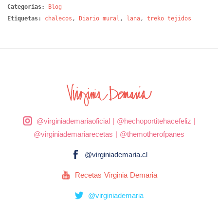
Categorías:
Blog
Etiquetas:
chalecos
,
Diario mural
,
lana
,
treko tejidos
@virginiademariaoficial
|
@hechoportitehacefeliz
|
@virginiademariarecetas
|
@themotherofpanes
@virginiademaria.cl
Recetas Virginia Demaria
@virginiademaria