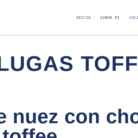
INICIO
SOBRE MI
COC
LUGAS TOF
 nuez con cho
 toffee