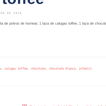
ERO DE 2016
ta de polvos de hornear, 1 taza de calugas toffee, 1 taza de choco
a
,
calugas toffee
,
chocolate
,
chocolate blanco
,
infantil