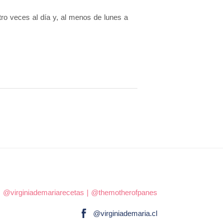
ro veces al día y, al menos de lunes a
|
@virginiademariarecetas
|
@themotherofpanes
@virginiademaria.cl