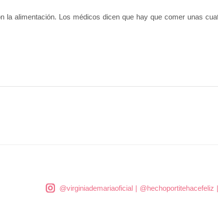
on la alimentación. Los médicos dicen que hay que comer unas cuat
@virginiademariaoficial
|
@hechoportitehacefeliz