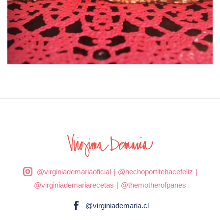
@virginiademariaoficial
|
@hechoportitehacefeliz
|
@virginiademariarecetas
|
@themotherofpanes
@virginiademaria.cl