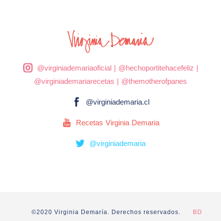
@virginiademariaoficial
|
@hechoportitehacefeliz
|
@virginiademariarecetas
|
@themotherofpanes
@virginiademaria.cl
Recetas Virginia Demaria
@virginiademaria
©2020 Virginia Demaría. Derechos reservados.
BD