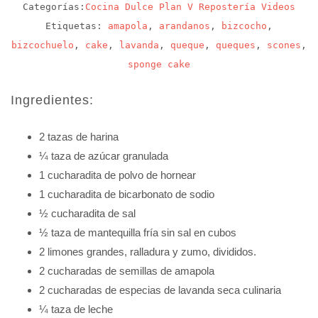
Categorías:
Cocina
Dulce
Plan V
Repostería
Videos
Etiquetas:
amapola
,
arandanos
,
bizcocho
,
bizcochuelo
,
cake
,
lavanda
,
queque
,
queques
,
scones
,
sponge cake
Ingredientes:
2 tazas de harina
¼ taza de azúcar granulada
1 cucharadita de polvo de hornear
1 cucharadita de bicarbonato de sodio
½ cucharadita de sal
½ taza de mantequilla fría sin sal en cubos
2 limones grandes, ralladura y zumo, divididos.
2 cucharadas de semillas de amapola
2 cucharadas de especias de lavanda seca culinaria
¼ taza de leche