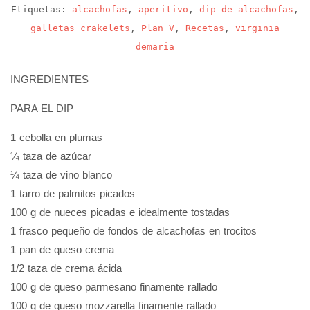
Etiquetas:
alcachofas
,
aperitivo
,
dip de alcachofas
,
galletas crakelets
,
Plan V
,
Recetas
,
virginia
demaria
INGREDIENTES
PARA EL DIP
1 cebolla en plumas
¼ taza de azúcar
¼ taza de vino blanco
1 tarro de palmitos picados
100 g de nueces picadas e idealmente tostadas
1 frasco pequeño de fondos de alcachofas en trocitos
1 pan de queso crema
1/2 taza de crema ácida
100 g de queso parmesano finamente rallado
100 g de queso mozzarella finamente rallado