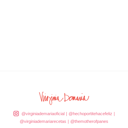
@virginiademariaoficial
|
@hechoportitehacefeliz
|
@virginiademariarecetas
|
@themotherofpanes