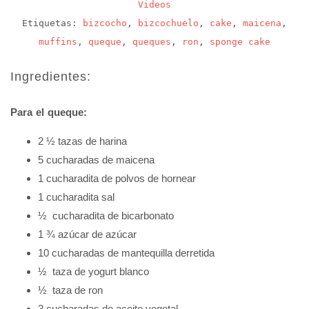
Videos
Etiquetas:
bizcocho
,
bizcochuelo
,
cake
,
maicena
,
muffins
,
queque
,
queques
,
ron
,
sponge cake
Ingredientes:
Para el queque:
2 ½ tazas de harina
5 cucharadas de maicena
1 cucharadita de polvos de hornear
1 cucharadita sal
½ cucharadita de bicarbonato
1 ¾ azúcar de azúcar
10 cucharadas de mantequilla derretida
½ taza de yogurt blanco
½ taza de ron
3 cucharadas de aceite vegetal