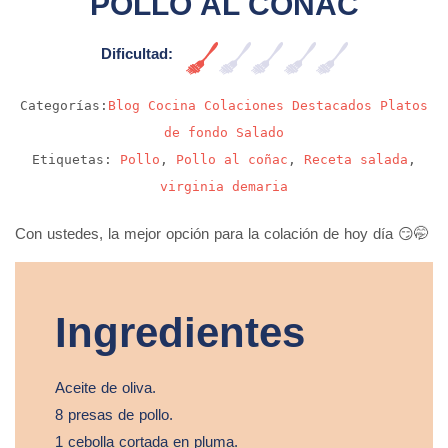
POLLO AL COÑAC
Dificultad:
Muy fácil
Categorías:
Blog
Cocina
Colaciones
Destacados
Platos
de fondo
Salado
Etiquetas:
Pollo
,
Pollo al coñac
,
Receta salada
,
virginia demaria
Con ustedes, la mejor opción para la colación de hoy día 😏🤭
Ingredientes
Aceite de oliva.
8 presas de pollo.
1 cebolla cortada en pluma.