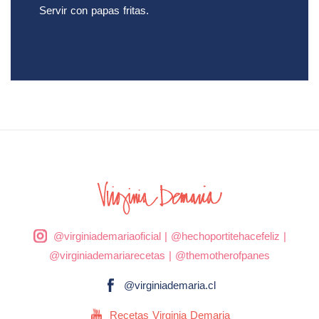
Servir con papas fritas.
@virginiademariaoficial
|
@hechoportitehacefeliz
|
@virginiademariarecetas
|
@themotherofpanes
@virginiademaria.cl
Recetas Virginia Demaria