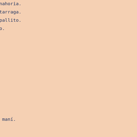
nahoria.
tarraga.
pallito.
o.
 maní.