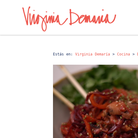
Estás en:
Virginia Demaría
>
Cocina
>