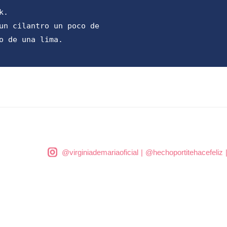
k.
un cilantro un poco de
o de una lima.
@virginiademariaoficial
|
@hechoportitehacefeliz