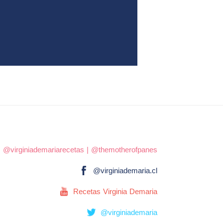
|
@virginiademariarecetas
|
@themotherofpanes
@virginiademaria.cl
Recetas Virginia Demaria
@virginiademaria