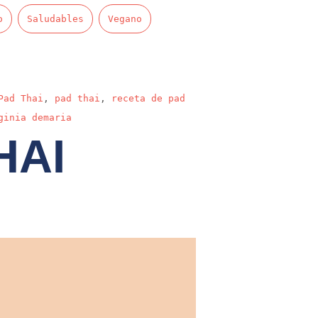
o
Saludables
Vegano
Pad Thai
,
pad thai
,
receta de pad
ginia demaria
HAI