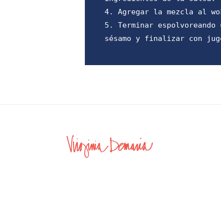
4. Agregar la mezcla al wo
5. Terminar espolvoreando 
sésamo y finalizar con jug