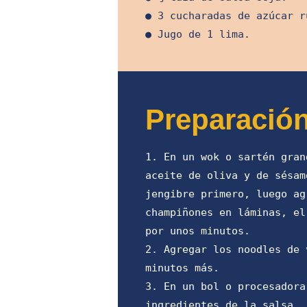
● 3 cucharadas de azúcar r
● Jugo de 1 lima.
Preparació
1. En un wok o sartén gran
aceite de oliva y de sésam
jengibre primero, luego ag
champiñones en láminas, el
por unos minutos.
2. Agregar los noodles de 
minutos más.
3. En un bol o procesadora
ingredientes de la salsa.