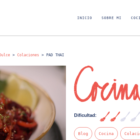
INICIO
SOBRE MI
COC
Dulce
>
Colaciones
>
PAD THAI
Dificultad:
Fácil
Blog
Cocina
Colaci