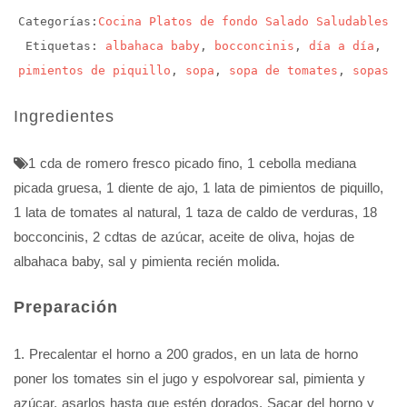
Categorías:
Cocina
Platos de fondo
Salado
Saludables
Etiquetas:
albahaca baby
,
bocconcinis
,
día a día
,
pimientos de piquillo
,
sopa
,
sopa de tomates
,
sopas
Ingredientes
1 cda de romero fresco picado fino
,
1 cebolla mediana
picada gruesa
,
1 diente de ajo
,
1 lata de pimientos de piquillo
,
1 lata de tomates al natural
,
1 taza de caldo de verduras
,
18
bocconcinis
,
2 cdtas de azúcar
,
aceite de oliva
,
hojas de
albahaca baby
,
sal y pimienta recién molida.
Preparación
1. Precalentar el horno a 200 grados, en un lata de horno
poner los tomates sin el jugo y espolvorear sal, pimienta y
azúcar, asarlos hasta que estén dorados. Sacar del horno y