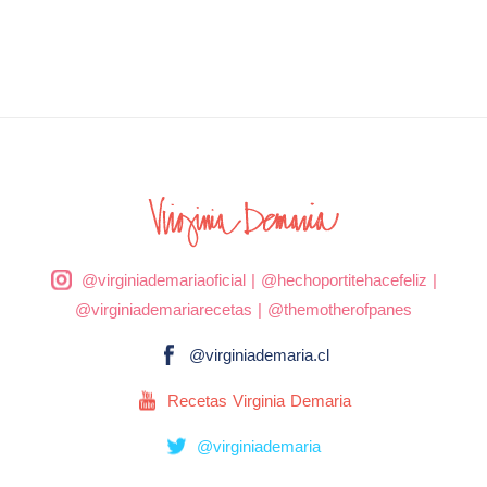
@virginiademariaoficial
|
@hechoportitehacefeliz
|
@virginiademariarecetas
|
@themotherofpanes
@virginiademaria.cl
Recetas Virginia Demaria
@virginiademaria