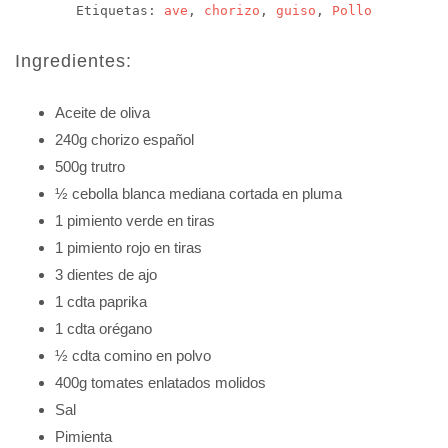
Etiquetas:
ave
,
chorizo
,
guiso
,
Pollo
Ingredientes:
Aceite de oliva
240g chorizo español
500g trutro
½ cebolla blanca mediana cortada en pluma
1 pimiento verde en tiras
1 pimiento rojo en tiras
3 dientes de ajo
1 cdta paprika
1 cdta orégano
½ cdta comino en polvo
400g tomates enlatados molidos
Sal
Pimienta