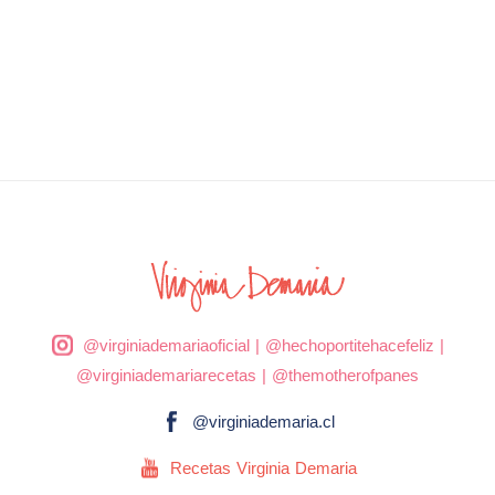
@virginiademariaoficial
|
@hechoportitehacefeliz
|
@virginiademariarecetas
|
@themotherofpanes
@virginiademaria.cl
Recetas Virginia Demaria