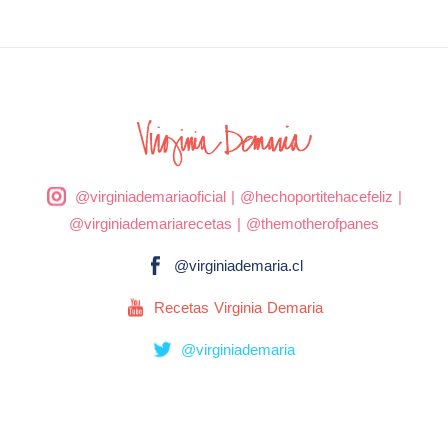
@virginiademariaoficial
|
@hechoportitehacefeliz
|
@virginiademariarecetas
|
@themotherofpanes
@virginiademaria.cl
Recetas Virginia Demaria
@virginiademaria