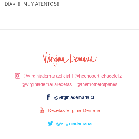
DÍA» !!! MUY ATENTOS!!
@virginiademariaoficial
|
@hechoportitehacefeliz
|
@virginiademariarecetas
|
@themotherofpanes
@virginiademaria.cl
Recetas Virginia Demaria
@virginiademaria