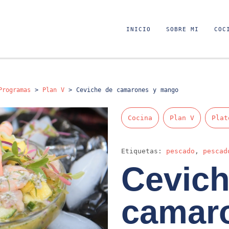
INICIO
SOBRE MI
COC
Programas
>
Plan V
>
Ceviche de camarones y mango
Cocina
Plan V
Plat
Etiquetas:
pescado
,
pescad
Cevich
camar