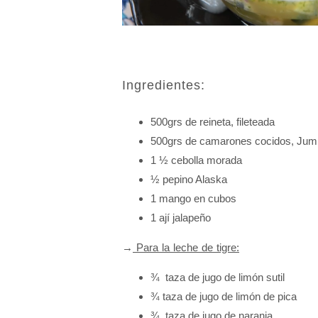
Ingredientes:
500grs de reineta, fileteada
500grs de camarones cocidos, Ju
1 ½ cebolla morada
½ pepino Alaska
1 mango en cubos
1 ají jalapeño
→
Para la leche de tigre:
¾ taza de jugo de limón sutil
¾ taza de jugo de limón de pica
¾ taza de jugo de naranja