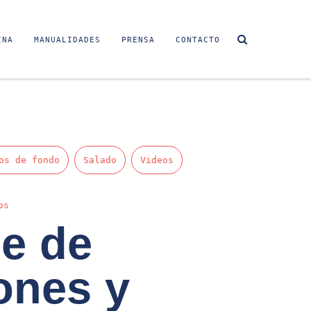
INA
MANUALIDADES
PRENSA
CONTACTO
os de fondo
Salado
Videos
os
e de
ones y