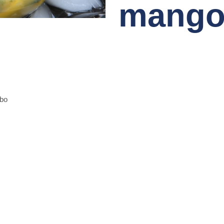
mang
mbo