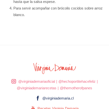
hasta que la salsa espese.
Para servir acompañar con brócolis cocidos sobre arroz
blanco.
@virginiademariaoficial
|
@hechoportitehacefeliz
|
@virginiademariarecetas
|
@themotherofpanes
@virginiademaria.cl
Recetas Virginia Demaria