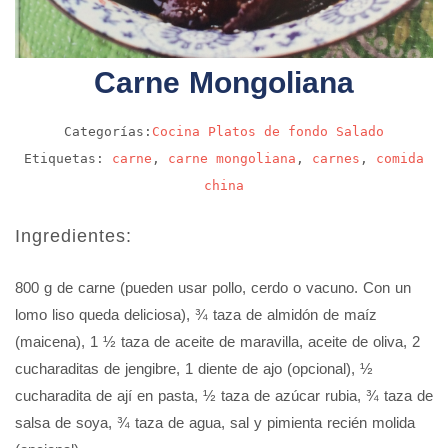
Carne Mongoliana
Categorías:
Cocina
Platos de fondo
Salado
Etiquetas:
carne
,
carne mongoliana
,
carnes
,
comida
china
Ingredientes:
800 g de carne (pueden usar pollo, cerdo o vacuno. Con un
lomo liso queda deliciosa), ¾ taza de almidón de maíz
(maicena), 1 ½ taza de aceite de maravilla, aceite de oliva, 2
cucharaditas de jengibre, 1 diente de ajo (opcional), ½
cucharadita de ají en pasta, ½ taza de azúcar rubia, ¾ taza de
salsa de soya, ¾ taza de agua, sal y pimienta recién molida