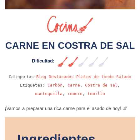
Sin video
CARNE EN COSTRA DE SAL
Dificultad:
Fácil
Categorías:
Blog
Destacados
Platos de fondo
Salado
Etiquetas:
Carbón
,
carne
,
Costra de sal
,
mantequilla
,
romero
,
tomillo
¡Vamos a preparar una rica carne para el asado de hoy! 🍖
Ingredientes