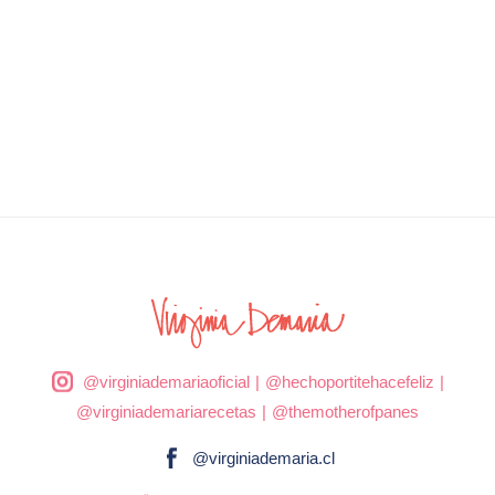
@virginiademariaoficial
|
@hechoportitehacefeliz
|
@virginiademariarecetas
|
@themotherofpanes
@virginiademaria.cl