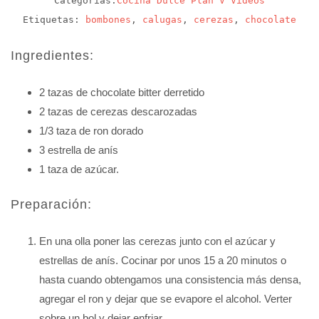
Categorías:
Cocina
Dulce
Plan V
Videos
Etiquetas:
bombones
,
calugas
,
cerezas
,
chocolate
Ingredientes:
2 tazas de chocolate bitter derretido
2 tazas de cerezas descarozadas
1/3 taza de ron dorado
3 estrella de anís
1 taza de azúcar.
Preparación:
En una olla poner las cerezas junto con el azúcar y
estrellas de anís. Cocinar por unos 15 a 20 minutos o
hasta cuando obtengamos una consistencia más densa,
agregar el ron y dejar que se evapore el alcohol. Verter
sobre un bol y dejar enfriar.