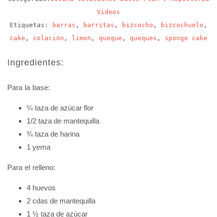
Videos
Etiquetas:
barras
,
barritas
,
bizcocho
,
bizcochuelo
,
cake
,
colación
,
limon
,
queque
,
queques
,
sponge cake
Ingredientes:
Para la base:
¼ taza de azúcar flor
1/2 taza de mantequilla
¾ taza de harina
1 yema
Para el relleno:
4 huevos
2 cdas de mantequilla
1 ½ taza de azúcar