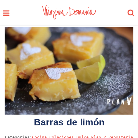
Barras de limón
Categorías:
Cocina
Colaciones
Dulce
Plan V
Repostería