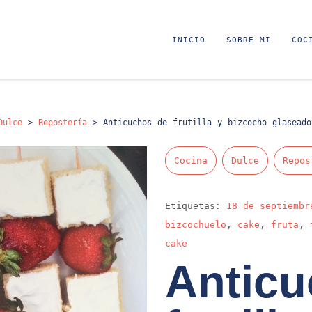
INICIO
SOBRE MI
COC
Dulce
>
Repostería
>
Anticuchos de frutilla y bizcocho glaseado
Cocina
Dulce
Repos
Etiquetas:
18 de septiembr
bizcochuelo
,
cake
,
fruta
,
cake
Anticu