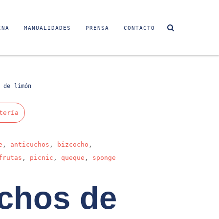
INA
MANUALIDADES
PRENSA
CONTACTO
 de limón
tería
e
,
anticuchos
,
bizcocho
,
frutas
,
picnic
,
queque
,
sponge
chos de