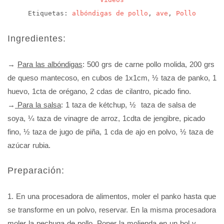
Etiquetas:
albóndigas de pollo
,
ave
,
Pollo
Ingredientes:
→
Para las albóndigas
: 500 grs de carne pollo molida, 200 grs
de queso mantecoso, en cubos de 1x1cm, ½ taza de panko, 1
huevo, 1cta de orégano, 2 cdas de cilantro, picado fino.
→
Para la salsa
: 1 taza de kétchup, ½ taza de salsa de
soya, ¼ taza de vinagre de arroz, 1cdta de jengibre, picado
fino, ½ taza de jugo de piña, 1 cda de ajo en polvo, ½ taza de
azúcar rubia.
Preparación:
1. En una procesadora de alimentos, moler el panko hasta que
se transforme en un polvo, reservar. En la misma procesadora
moler la pechuga de pollo. Poner la molienda en un bol y