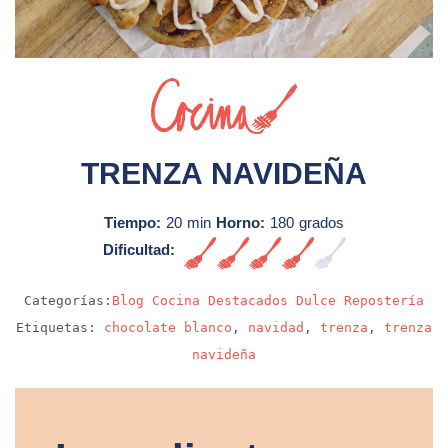
Sin video
TRENZA NAVIDEÑA
Tiempo:
20 min
Horno:
180 grados
Dificultad:
Alta
Categorías:
Blog
Cocina
Destacados
Dulce
Repostería
Etiquetas:
chocolate blanco
,
navidad
,
trenza
,
trenza
navideña