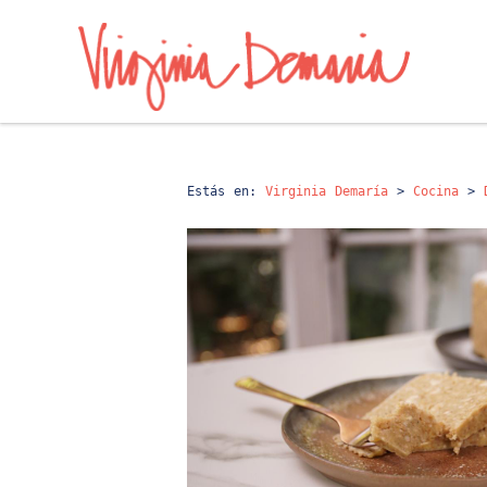
Estás en:
Virginia Demaría
>
Cocina
>