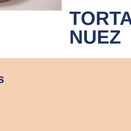
TORTA
NUEZ
s
o