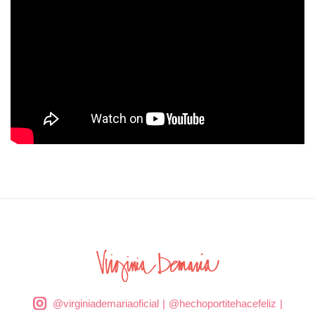
@virginiademariaoficial
|
@hechoportitehacefeliz
|