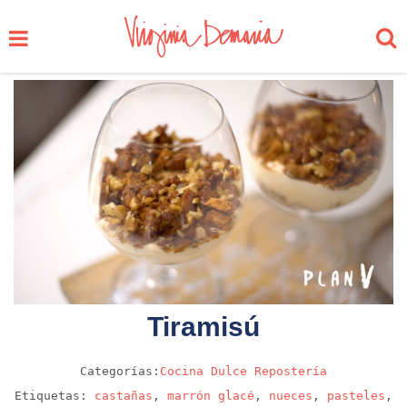
Tiramisú
Categorías:
Cocina
Dulce
Repostería
Etiquetas:
castañas
,
marrón glacé
,
nueces
,
pasteles
,