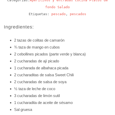
Categorías:
Aperitivos y entradas
Cocina
Platos de
fondo
Salado
Etiquetas:
pescado
,
pescados
Ingredientes:
2 tazas de colitas de camarón
¾ taza de mango en cubos
2 cebollines picados (parte verde y blanca)
2 cucharadas de ají picado
1 cucharada de albahaca picada
2 cucharaditas de salsa Sweet Chili
2 cucharadas de salsa de soya
½ taza de leche de coco
3 cucharadas de limón sutil
1 cucharadita de aceite de sésamo
Sal gruesa