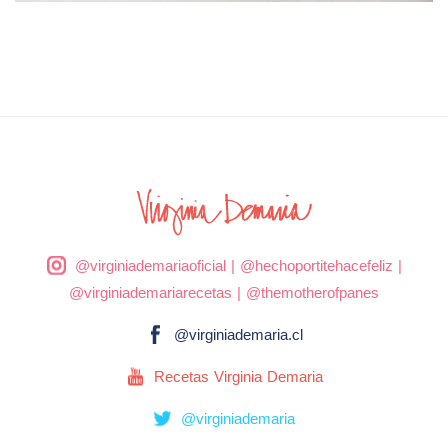
@virginiademariaoficial
|
@hechoportitehacefeliz
|
@virginiademariarecetas
|
@themotherofpanes
@virginiademaria.cl
Recetas Virginia Demaria
@virginiademaria