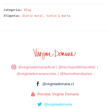
Categorías:
Blog
Etiquetas:
Diario mural
,
tintín & marta
@virginiademariaoficial
|
@hechoportitehacefeliz
|
@virginiademariarecetas
|
@themotherofpanes
@virginiademaria.cl
Recetas Virginia Demaria
@virginiademaria